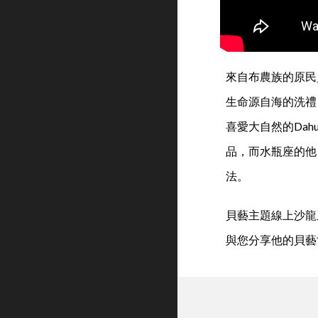
來自布農族的原民
生命源自海的洗禮
喜愛大自然的Da
品，而水瓶座的他
法。
貝藝主題線上沙龍
與您分享他的貝藝