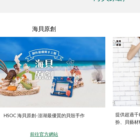
海貝原創
提供超過千
HSOC 海貝原創-澎湖最優質的貝殼手作
扮、貝藝材
前往官方網站