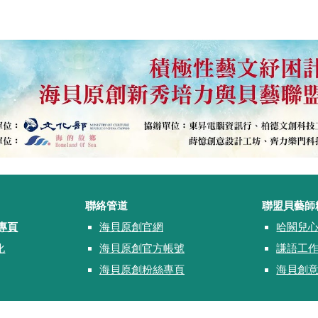
聯絡管道
聯盟貝藝師
專頁
海貝原創官網
哈闕兒
化
海貝原創官方帳號
謙語工
海貝原創粉絲專頁
海貝創