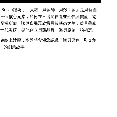
師
Bosch認為，「貝殼、貝藝師、貝殼工藝」是貝藝產
的三個核心元素，如何在三者間創造並延伸其價值，協
才發揮所能，讓更多民眾欣賞貝殼藝術之美，讓貝藝產
著世代沒落，是他創立貝藝品牌「海貝原創」的初衷。
主題線上沙龍，團隊將帶領您認識「海貝原創」與文創
sch的創業故事。