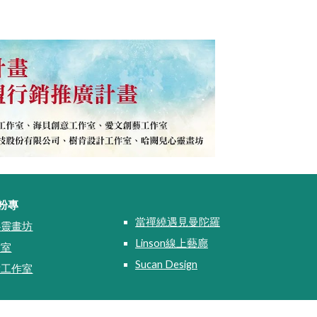
粉專
當禪繞遇見曼陀羅
心靈畫坊
Linson線上藝廊
作室
Sucan Design
意工作室