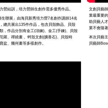
力營結訓，培力營師生創作需多優秀作品。
文創貝藝
業最重要
秀師生聯展」由海貝新秀培力營7名創作講師14名
助貝藝人
，總共展出135件作品，包含貝殼飾品、貝殼
業不會隨
類，作品分別有金工(項鍊)、金工(手鍊)、貝殼
陀羅、禪繞畫 、蚵殼文創(擴香石)、貝殼時
本次貝藝
寶盆、幾何畫等多樣創作。
貝藝師Bo