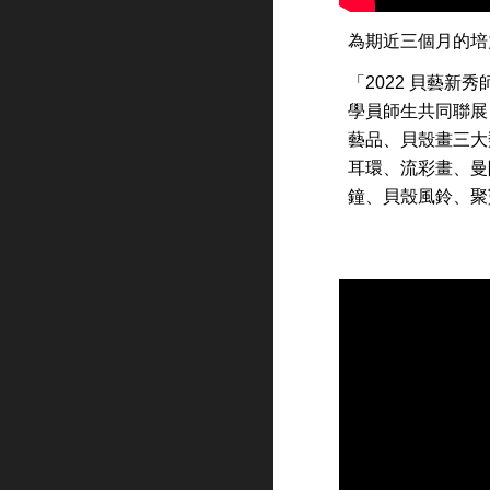
為期近三個月的培
「2022 貝藝新
學員師生共同聯展
藝品、貝殼畫三大
耳環、流彩畫、曼
鐘、貝殼風鈴、聚