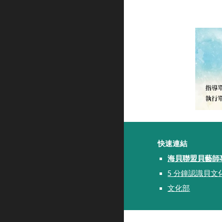
快速連結
海貝聯盟貝藝師
5 分鐘認識貝文
文化部