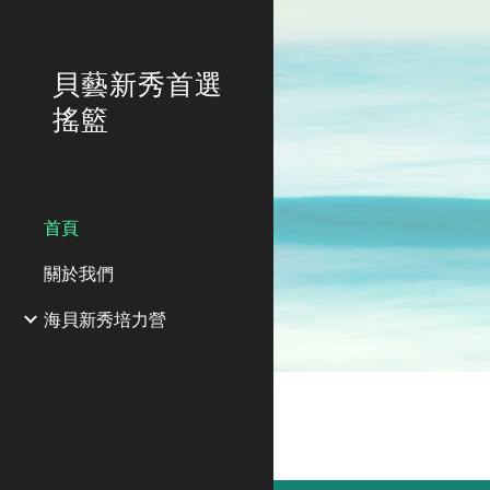
Sk
貝藝新秀首選
搖籃
首頁
關於我們
海貝新秀培力營